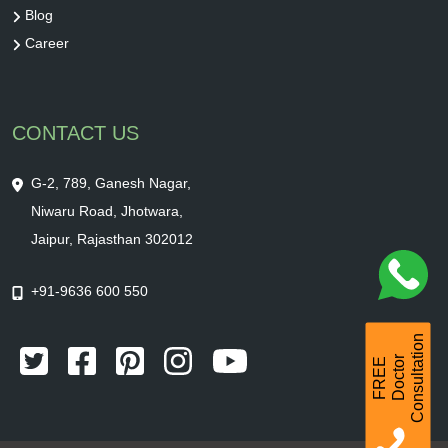
Blog
Career
CONTACT US
G-2, 789, Ganesh Nagar,
Niwaru Road, Jhotwara,
Jaipur, Rajasthan 302012
+91-9636 600 550
Consultation
r
F
R
E
E
D
o
c
t
o