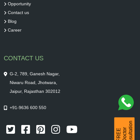
Opportunity
Contact us
Blog
Career
CONTACT US
G-2, 789, Ganesh Nagar,
Niwaru Road, Jhotwara,
Jaipur, Rajasthan 302012
+91-9636 600 550
Consultation
r
F
R
E
E
D
o
c
t
o