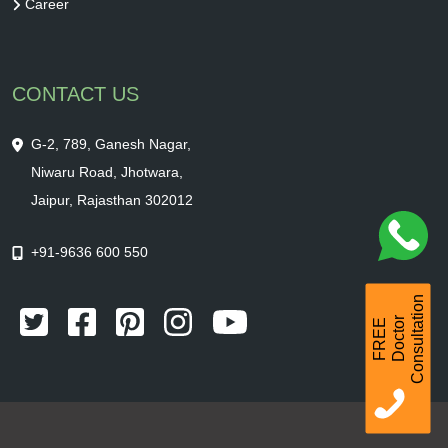
Career
CONTACT US
G-2, 789, Ganesh Nagar,
Niwaru Road, Jhotwara,
Jaipur, Rajasthan 302012
+91-9636 600 550
Consultation
r
F
R
E
E
D
o
c
t
o