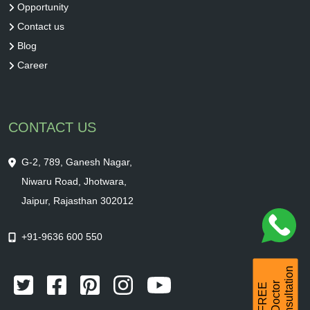
Opportunity
Contact us
Blog
Career
CONTACT US
G-2, 789, Ganesh Nagar,
Niwaru Road, Jhotwara,
Jaipur, Rajasthan 302012
+91-9636 600 550
Consultation
r
F
R
E
E
D
o
c
t
o