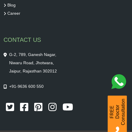
Blog
Career
CONTACT US
G-2, 789, Ganesh Nagar,
Niwaru Road, Jhotwara,
Jaipur, Rajasthan 302012
+91-9636 600 550
Consultation
r
F
R
E
E
D
o
c
t
o