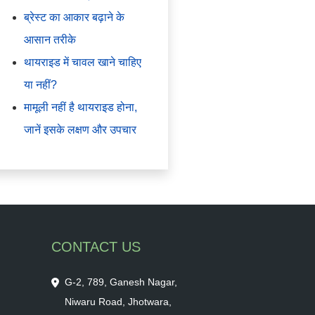
ब्रेस्ट का आकार बढ़ाने के
आसान तरीके
थायराइड में चावल खाने चाहिए
या नहीं?
मामूली नहीं है थायराइड होना,
जानें इसके लक्षण और उपचार
CONTACT US
G-2, 789, Ganesh Nagar,
Niwaru Road, Jhotwara,