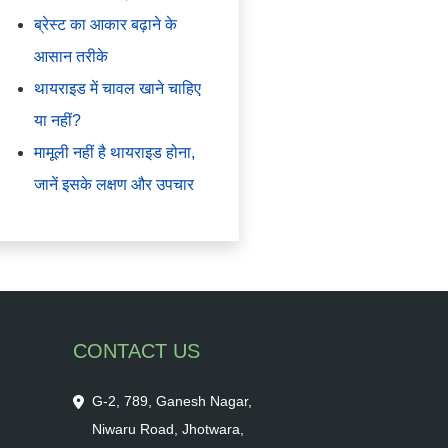
ब्रेस्ट का आकार बढ़ाने के
आसान तरीके
थायराइड में चावल खाने चाहिए
या नहीं?
मामूली नहीं है थायराइड होना,
जानें इसके लक्षण और उपचार
CONTACT US
G-2, 789, Ganesh Nagar,
Niwaru Road, Jhotwara,