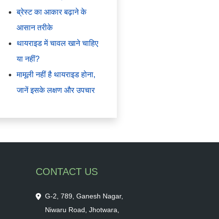
ब्रेस्ट का आकार बढ़ाने के
आसान तरीके
थायराइड में चावल खाने चाहिए
या नहीं?
मामूली नहीं है थायराइड होना,
जानें इसके लक्षण और उपचार
CONTACT US
G-2, 789, Ganesh Nagar,
Niwaru Road, Jhotwara,