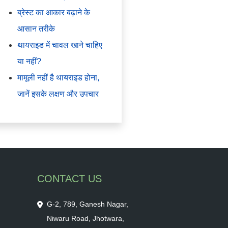
ब्रेस्ट का आकार बढ़ाने के
आसान तरीके
थायराइड में चावल खाने चाहिए
या नहीं?
मामूली नहीं है थायराइड होना,
जानें इसके लक्षण और उपचार
CONTACT US
G-2, 789, Ganesh Nagar,
Niwaru Road, Jhotwara,