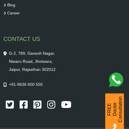
Blog
Career
CONTACT US
G-2, 789, Ganesh Nagar,
Niwaru Road, Jhotwara,
Jaipur, Rajasthan 302012
+91-9636 600 550
Consultation
r
F
R
E
E
D
o
c
t
o