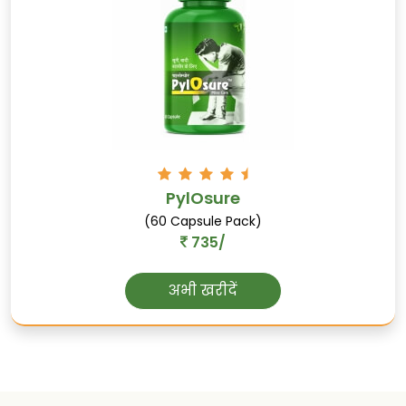
PylOsure
जायफल
(60 Capsule Pack)
735/
पाचन को समर्थन करता है, नींद की गुणवत्ता को
समर्थन करता है, और कीटाणुरोधी गुणों से भरपूर है।
अभी खरीदें