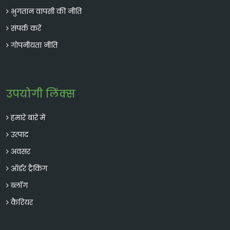
भुगतान वापसी की नीति
संपर्क करें
गोपनीयता नीति
वंग-भस्म
उपयोगी लिंक्स
श्वसन स्वास्थ्य के लिए उपयोग होती है, कफ राहत
प्रदान करती है, और शोथ को कम करती है।
हमारे बारे में
उत्पाद
अवसर
ऑर्डर ट्रैकिंग
ब्लॉग
कैरियर