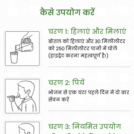
कैसे उपयोग करें
चरण 1: हिलाएं और मिलाएं
बोतल को हिलाएं और 30 मिलीलीटर
सिंघाड़ा
को 250 मिलीलीटर पानी में घोलें
हृदय स्वास्थ्य का समर्थन करता है, पाचन को
(हाइड्रेट करना महत्वपूर्ण है!)
समर्थन करता है, और रक्तचाप को नियंत्रित करता
है।
चरण 2: पियें
भोजन से एक घंटा पहले दिन में दो बार
सेवन करें
चरण 3: नियमित उपयोग