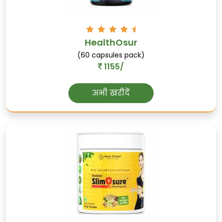
HealthOsur
कुमुद
(60 capsules pack)
जलकमल का उत्पाद, कुमुद को त्वचा को शांत
1155/
करने और प्राकृतिक एंटीऑक्सीडेंट के रूप में उपयोग
किया जाता है।
अभी खरीदें
दुर्वा