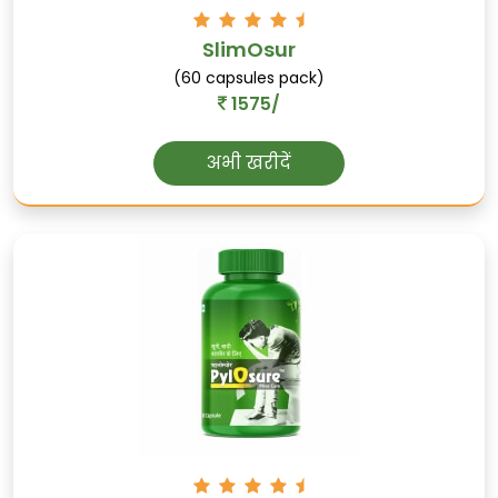
SlimOsur
(60 capsules pack)
1575/
अभी खरीदें
जायफल
पाचन को समर्थन करता है, नींद की गुणवत्ता को
समर्थन करता है, और कीटाणुरोधी गुणों से भरपूर है।