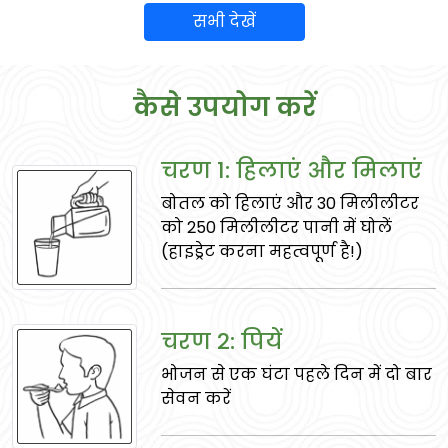
सभी देखें
कैसे उपयोग करें
चरण 1: हिलाएं और मिलाएं
बोतल को हिलाएं और 30 मिलीलीटर
मुलेठी
को 250 मिलीलीटर पानी में घोलें
श्वसन समस्याओं को शांत करता है, पाचन का
(हाइड्रेट करना महत्वपूर्ण है!)
समर्थन करता है, और स्वस्थ त्वचा को समर्थन करता
है।
चरण 2: पियें
भोजन से एक घंटा पहले दिन में दो बार
सेवन करें