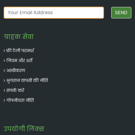
SEND
शुद्ध-शिलाजीत
ग्राहक सेवा
ऊर्जा उत्पादन का समर्थन करती है, प्रतिरक्षा को
फ्री टेली परामर्श
समर्थन करती है, और समग्र स्वास्थ्य का समर्थन
करती है।
नियम और शर्तें
अस्वीकरण
भुगतान वापसी की नीति
संपर्क करें
गोपनीयता नीति
उपयोगी लिंक्स