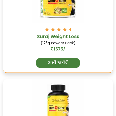
हल्दी
एंटी-इन्फ्लेमेट्री होती है, प्रतिरक्षा को मजबूत करती
है, घाव भरने में मदद करती है, और एंटीऑक्सिडेंट
गुणों से भरपूर है।
Suraj Weight Loss
(125g Powder Pack)
1575/
अभी खरीदें
गुड़मार
रक्त शर्करा के स्तर को नियंत्रित करने में मदद
करता है, आयुर्वेद में "शर्करा नाशक" कहलाता है।