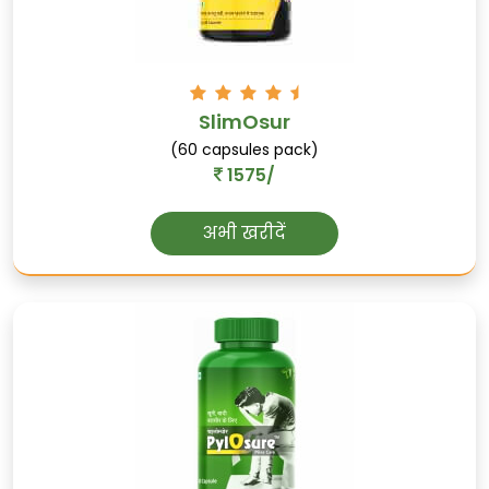
SlimOsur
(60 capsules pack)
1575/
विजयसार
अभी खरीदें
रक्त शर्करा का नियंत्रण करता है, वजन प्रबंधन में
मदद करता है, और चयापचय को सुधारता है।