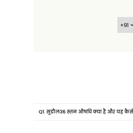
Q1. सुडौल36 स्तन औषधि क्या है और यह कैस
सुडौल36 ब्रेस्ट मेडिसिन एक हर्बल औषधि है, ज
मदद कर सकती है। यह हार्मोन के उत्पादन (प्र