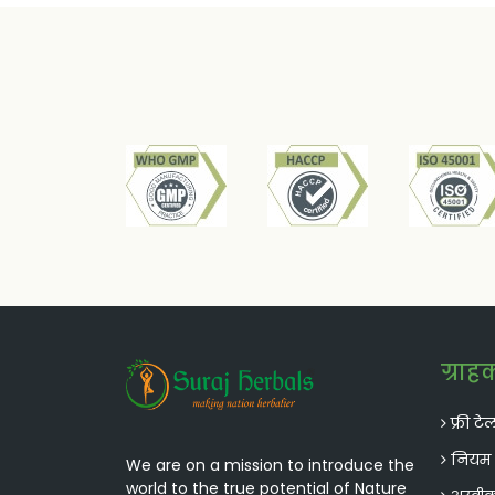
करता है, जो स्तन ऊतक विकास को उत्तेजित कर
ग्राह
फ्री टे
नियम औ
We are on a mission to introduce the
world to the true potential of Nature